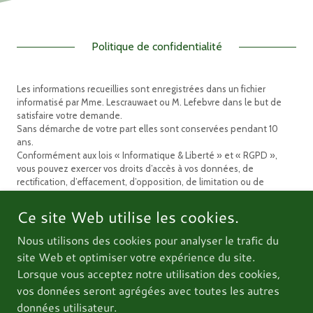
Politique de confidentialité
Les informations recueillies sont enregistrées dans un fichier
informatisé par Mme. Lescrauwaet ou M. Lefebvre dans le but de
satisfaire votre demande.
Sans démarche de votre part elles sont conservées pendant 10
ans.
Conformément aux lois « Informatique & Liberté » et « RGPD »,
vous pouvez exercer vos droits d’accès à vos données, de
rectification, d’effacement, d’opposition, de limitation ou de
portabilité en contactant :
info@gbcbois.com
En cas de différend, vous avez le droit d’introduire une réclamation
Ce site Web utilise les cookies.
(plainte) auprès de la Cnil.
Nous utilisons des cookies pour analyser le trafic du
Nous vous informons de l’existence de la liste d'opposition au
site Web et optimiser votre expérience du site.
démarchage téléphonique « Bloctel », sur laquelle vous pouvez
Lorsque vous acceptez notre utilisation des cookies,
vous inscrire ici :
https://conso.bloctel.fr/
vos données seront agrégées avec toutes les autres
données utilisateur.